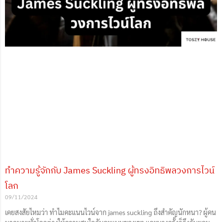
ทำความรู้จักกับ James Suckling ผู้ทรงอิทธิพลวงการไวน์
โลก
09/11/2024
เคยสงสัยไหมว่า ทำไมคะแนนไวน์จาก james suckling ถึงสำคัญนักหนา? ผู้คน