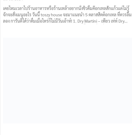
เคยไหมเวลาไปร้านอาหารหรือร้านเหล้าอยากนั่งชิวดื่มค๊อกเทลสักแก้วแต่ไม่รู้
จักจะสั่งเมนูอะไร วันนี้ toszy house จะมาแนะนำ 5 คลาสสิคค็อกเทล ที่ควรลิ้ม
ลอง การันตีได้ว่าดื่มเมื่อไหร่ก็ไม่มีวันเอ้าท์! 1. Dry Martini – เพียว เท่ห์ Dry
Martini ถือเป็นราชาแห่งค็อกเทลเลยก็ว่าได้! แก้วนี้เป็นเครื่องดื่มโปรดของ
สายลับสุดเท่ห์อย่าง James Bond ด้วยเอกลักษณ์เฉพาะตัว มีส่วนผสมหลัก
เพียงแค่ Gin (จิน)