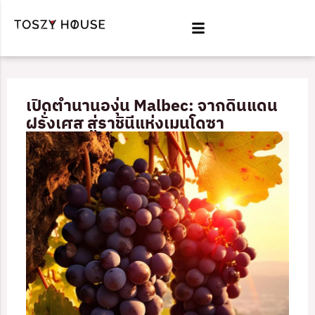
Skip
to
content
เปิดตำนานองุ่น Malbec: จากดินแดน
ฝรั่งเศส สู่ราชินีแห่งเมนโดซา