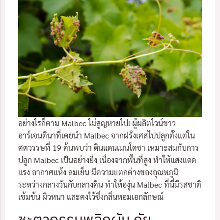
อย่างไรก็ตาม Malbec ไม่สูญหายไป! ผู้ผลิตไวน์ชาว
อาร์เจนตินาที่เคยนำ Malbec จากฝรั่งเศสไปปลูกตั้งแต่ใน
ศตวรรษที่ 19 ค้นพบว่า ดินแดนเมนโดซา เหมาะสมกับการ
ปลูก Malbec เป็นอย่างยิ่ง เนื่องจากพื้นที่สูง ทำให้แสงแดด
แรง อากาศแห้ง ลมเย็น มีความแตกต่างของอุณหภูมิ
ระหว่างกลางวันกับกลางคืน ทำให้องุ่น Malbec ที่นี่มีรสชาติ
เข้มข้น ผิวหนา และคงไว้ซึ่งกลิ่นหอมเอกลักษณ์
ชะตากรรมพลิกผัน ภัย