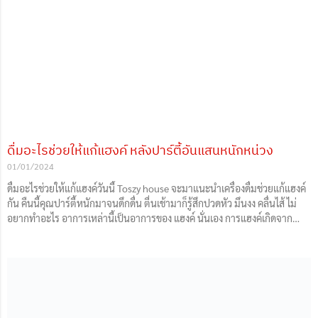
ดื่มอะไรช่วยให้แก้แฮงค์ หลังปาร์ตี้อันแสนหนักหน่วง
01/01/2024
ดื่มอะไรช่วยให้แก้แฮงค์วันนี้ Toszy house จะมาแนะนำเครื่องดื่มช่วยแก้แฮงค์
กัน คืนนี้คุณปาร์ตี้หนักมาจนดึกดื่น ตื่นเช้ามาก็รู้สึกปวดหัว มึนงง คลื่นไส้ ไม่
อยากทำอะไร อาการเหล่านี้เป็นอาการของ แฮงค์ นั่นเอง การแฮงค์เกิดจาก
ร่างกายขับแอลกอฮอล์ออกมาไม่หมด ส่งผลให้สารพิษตกค้างอยู่ในร่างกาย
ทำให้เกิดอาการต่างๆ ตามมา มีเครื่องดื่มหลายชนิดที่เชื่อว่าช่วยแก้แฮงค์ได้ แต่
จะได้ผลดีหรือไม่ขึ้นอยู่กับปัจจัยหลายอย่าง เช่น ปริมาณแอลกอฮอล์ที่ดื่ม
เข้าไป ความรุนแรงของอาการแฮงค์ และสภาพร่างกายของแต่ละบุคคล และ
ห้ามกินยาพาราในการแก้แฮงค์อย่างเด็ดขาดเป็นอันตรายอย่างมาก อาการ
แฮงค์ที่พบได้ทั่วไป ได้แก่