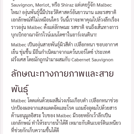
Sauvignon, Merlot, หรือ Shiraz แต่เคยรู้จัก Malbec
ไหม? องุ่นพันธุ์นี้มีประวัติศาสตร์อันยาวนาน และรสชาติ
เอกลักษณ์ที่ไม่เหมือนใคร วันนี้เราจะพาคุณไปล้วงลึกเรื่อง
ราวองุ่น Malbec ตั้งแต่ลักษณะ รสชาติ จนถึงเส้นทางการ
บุกเบิกอาณาจักรไวน์เมนโดซาในอาร์เจนตินา!
Malbec เป็นองุ่นสายพันธุ์ผิวสีดำ เปลือกหนา ชอบอากาศ
เย็น ชุ่มชื้น มีถิ่นกำเนิดมาจากแคว้นบอร์โดซ์ ประเทศ
ฝรั่งเศส โดยมักถูกนำมาผสมกับ Cabernet Sauvignon
ลักษณะทางกายภาพและสาย
พันธุ์
Malbec โดดเด่นด้วยผลสีม่วงเข้มเกือบดำ เปลือกหนาช่วย
ปกป้องผลจากแสงแดดจัดและโรค แถมยังอุดมไปด้วยสาร
ต้านอนุมูลอิสระ ใบของ Malbec มีรอยหยักเว้าลึกเป็น
เอกลักษณ์ ทำให้ระบายน้ำได้ดี เหมาะกับดินเบอร์ดินเหนียว
ที่ช่วยกักเก็บความชื้นได้ดี