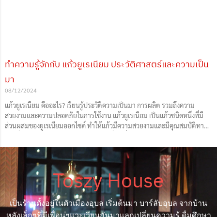
ทำความรู้จักกับ แก้วยูเรเนียม ประวัติศาสตร์และความเป็น
มา
08/12/2024
แก้วยูเรเนียม คืออะไร? เรียนรู้ประวัติความเป็นมา การผลิต รวมถึงความ
สวยงามและความปลอดภัยในการใช้งาน แก้วยูเรเนียม เป็นแก้วชนิดหนึ่งที่มี
ส่วนผสมของยูเรเนียมออกไซด์ ทำให้แก้วมีความสวยงามและมีคุณสมบัติทาง
แสงที่โดดเด่น โดยเฉพาะการเรืองแสงในที่มืด ซึ่งก็มีการผลิต แก้วเชมเปญยู
เนียม แก้วไวน์ยูเรเนียมด้วยนะ วันนี้ Toszy house เลยจะมาพาทำความรู้จักกับ
แก้วยูเรเนียมกัน ประวัติศาสตร์และความเป็นมาของ แก้วยูเรเนียม ย้อนกลับไป
ในช่วงปลายศตวรรษที่ 18 นักเคมีชาวเยอรมันชื่อ มาร์ทีน ไฮน์ริช คลัพโรท
Toszy House
(Martin
เป็นร้านตั้งอยู่ในตัวเมืองอุบล เริ่มต้นมา บาร์ลับอุบล จากบ้าน
หลังเล็กๆที่มีเพื่อนๆแวะเวียนกันมาแลกเปลี่ยนความรู้ ดื่มศึกษา