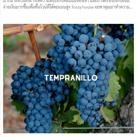
มากมายทั่วโลกต่างให้ความสนใจกับคะแนนของเขา และบางครั้งก็ถึงกับยอม
จ่ายเงินมากขึ้นเพื่อซื้อไวน์ที่ได้คะแนนสูง Toszy house จะพาคุณมาทำความ
รู้จักกับ James Suckling กัน ขอบคุณรูปจาก wiki ชีวประวัติโดยย่อ James
Suckling เป็นนักวิจารณ์ไวน์ชื่อดังระดับโลก ชาวอเมริกัน เกิดเมื่อปี 1947 ในรัฐ
แคลิฟอร์เนีย เขาเติบโตมากับครอบครัวที่มีความรักในการดื่มไวน์ และได้เริ่ม
ต้นอาชีพนักวิจารณ์ไวน์ตั้งแต่อายุยังน้อย