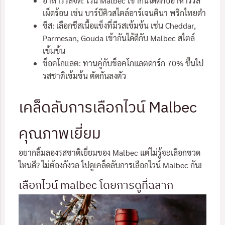
อาหารรสจัด: ไวน์ Malbec เข้ากันได้ดีกับอาหารรส
เผ็ดร้อน เช่น บาร์บีคิวสไตล์อาร์เจนตินา พริกไทยดำ
ชีส: เลือกชีสเนื้อแข็งที่มีรสเข้มข้น เช่น Cheddar,
Parmesan, Gouda เข้ากันได้ดีกับ Malbec สไตล์
เข้มข้น
ช็อคโกแลต: ทานคู่กับช็อคโกแลตดาร์ก 70% ขึ้นไป
รสชาติเข้มข้น ตัดกันลงตัว
เคล็ดลับการเลือกไวน์ Malbec
คุณภาพเยี่ยม
อยากลิ้มลองรสชาติเยี่ยมของ Malbec แต่ไม่รู้จะเลือกขวด
ไหนดี? ไม่ต้องกังวล ไปดูเคล็ดลับการเลือกไวน์ Malbec กัน!
เลือกไวน์ malbec โดยการดูที่ฉลาก