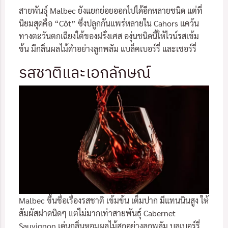
สายพันธุ์ Malbec ยังแยกย่อยออกไปได้อีกหลายชนิด แต่ที่
นิยมสุดคือ “Côt” ซึ่งปลูกกันแพร่หลายใน Cahors แคว้น
ทางตะวันตกเฉียงใต้ของฝรั่งเศส องุ่นชนิดนี้ให้ไวน์รสเข้ม
ข้น มีกลิ่นผลไม้ดำอย่างลูกพลัม แบล็คเบอร์รี่ และเชอร์รี่
รสชาติและเอกลักษณ์
Malbec ขึ้นชื่อเรื่องรสชาติ เข้มข้น เต็มปาก มีแทนนินสูง ให้
สัมผัสฝาดนิดๆ แต่ไม่มากเท่าสายพันธุ์ Cabernet
Sauvignon เด่นกลิ่นหอมผลไม้สุกอย่างลูกพลัม บลูเบอร์รี่