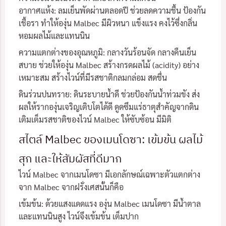
อากาศแห้ง: ลมเย็นพัดผ่านตลอดปี ช่วยลดความชื้น ป้องกัน
เชื้อรา ทำให้องุ่น Malbec มีผิวหนา แข็งแรง คงไว้ซึ่งกลิ่น
หอมผลไม้และแทนนิน
ความแตกต่างของอุณหภูมิ: กลางวันร้อนจัด กลางคืนเย็น
สบาย ช่วยให้องุ่น Malbec สร้างกรดผลไม้ (acidity) อย่าง
เหมาะสม สร้างไวน์ที่มีรสชาติกลมกล่อม สดชื่น
ดินร่วนปนทราย: ดินระบายน้ำดี ช่วยป้องกันน้ำท่วมขัง ส่ง
ผลให้รากองุ่นเจริญเติบโตได้ดี ดูดซึมแร่ธาตุสำคัญจากดิน
เติมเต็มรสชาติของไวน์ Malbec ให้ซับซ้อน มีมิติ
สไตล์ Malbec ของเมนโดซา: เข้มข้น ผลไม้
สุก และให้สัมผัสที่ดีมาก
ไวน์ Malbec จากเมนโดซา มีเอกลักษณ์เฉพาะตัวแตกต่าง
จาก Malbec จากฝรั่งเศสนั้นก็คือ
เข้มข้น: ด้วยแสงแดดแรง องุ่น Malbec เมนโดซา มีน้ำตาล
และแทนนินสูง ไวน์จึงเข้มข้น เต็มปาก